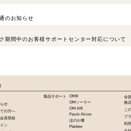
通のお知らせ
ク期間中のお客様サポートセンター対応について
K
OMX
製品サポート
全
OMソーラー
務
らせ
OM AIR
この
ての方へ
Passiv Aircon
プ
会員登録
ほのか燦
利
イン
Planbee
会