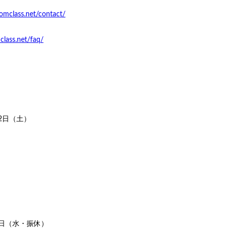
/omclass.net/contact/
class.net/faq/
2日（土）
6日（水・振休）