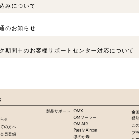
込みについて
通のお知らせ
ク期間中のお客様サポートセンター対応について
K
OMX
製品サポート
全
OMソーラー
務
らせ
OM AIR
この
ての方へ
Passiv Aircon
プ
会員登録
ほのか燦