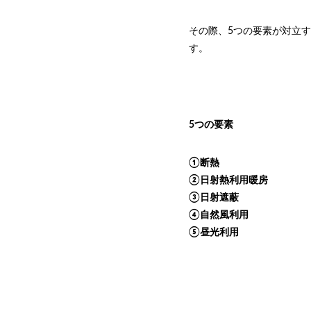
その際、5つの要素が対立
す。
5つの要素
①断熱
②日射熱利用暖房
③日射遮蔽
④自然風利用
⑤昼光利用