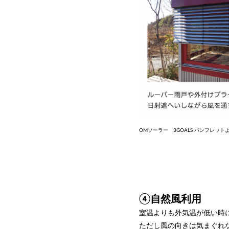
OMソーラー 3GOALS パンフレット
④自然風利用
室温よりも外気温が低い時
ただし風の向きは気まぐれ