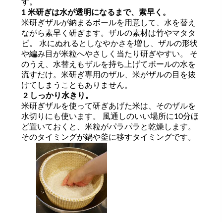
す。
1 米研ぎは水が透明になるまで、素早く。
米研ぎザルが納まるボールを用意して、水を替え
ながら素早く研ぎます。ザルの素材は竹やマタタ
ビ。 水にぬれるとしなやかさを増し、ザルの形状
や編み目が米粒へやさしく当たり研ぎやすい。 そ
のうえ、水替えもザルを持ち上げてボールの水を
流すだけ。米研ぎ専用のザル、米がザルの目を抜
けてしまうこともありません。
2 しっかり水きり。
米研ぎザルを使って研ぎあげた米は、そのザルを
水切りにも使います。 風通しのいい場所に10分ほ
ど置いておくと、米粒がパラパラと乾燥します。
そのタイミングが鍋や釜に移すタイミングです。