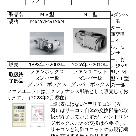
クス
製品名
ＭＳ型
ＮＴ型
※ダンパ
ーモー
規格
MS19/MS19SN
ター、
熱交換
コイ
ル、セ
ンサ
ー、お
販売
1998年～2002年
2006年～2010年
よびMS
ファンボックス
ファンユニット
型と M
取扱終
ダンパー板
ダンパー板
型・T 型
了部品
ダンパーボックス
ダンパーボックス
の一部
ファンユニットは、メンテナンス部品として販売してお
ります。（2023年2月現在）
上記表にはないY型リモコン（左
図）はリモコン自体の交換部品の取
扱が終了していますが、ハンドリン
グボックスごとの交換は不要です。
リモコンと制御ユニットのみ現行機
種へ交換する形となります。