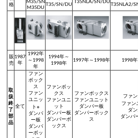
M35/SN
T35NLA/SN/DU
T35/SN/DU
T35NLA2/S
格
M35DU
1992年
販
1987
1994年～
～1998
1997年～1998年
1998
年
売
1998年
年
ファン
ボック
ス
ファンボッ
取
ファン
クス
ファンボックス
ファン
扱
ユニッ
ファンユニ
ファンユニット
終
ファン
全て
ット
ダンパー板
ト※
了
ダン
ダンパー板
ダンパーボック
ダンパ
部
ダンパ
ダンパーボ
ス
ー板
品
ックス
ダンパ
ーボッ