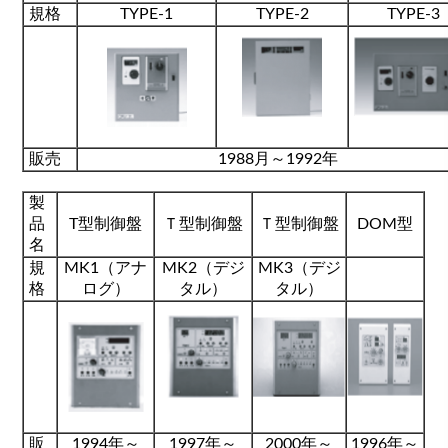
規格
TYPE-1
TYPE-2
TYPE-3
販売
1988月～1992年
製
品
T型制御盤
Ｔ型制御盤
Ｔ型制御盤
DOM型
名
規
MK1（アナ
MK2（デジ
MK3（デジ
格
ログ）
タル）
タル）
販
1994年～
1997年～
2000年～
1996年～