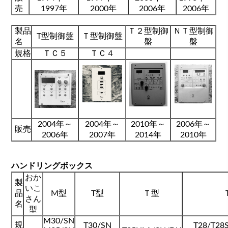
売
1997年
2000年
2006年
2006年
製品
Ｔ２型制御
ＮＴ型制御
T型制御盤
Ｔ型制御盤
名
盤
盤
規格
ＴＣ５
ＴＣ４
2004年～
2004年～
2010年～
2006年～
販売
2006年
2007年
2014年
2010年
ハンドリングボックス
おか
製
いこ
品
M型
T型
Ｔ型
さん
名
型
M30/SN
規
T30/SN
T28/T28