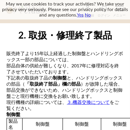
May we use cookies to track your activities? We take your
privacy very seriously. Please see our privacy policy for details
and any questions.
Yes
No
会員登録
ログイン
2. 取扱・修理終了製品
販売終了より15年以上経過した制御盤とハンドリングボ
ックス一部の部品については、
部品自体の供給が難しくなり、2017年に修理対応を終
了させていただいております。
下記表の取扱終了品の
制御盤
と、ハンドリングボックス
の部品（
「取扱終了部品」欄の部品
）が故障した場合、
部品交換ができないため、ハンドリングボックスと制御
盤ごと現行機種に交換をお願い致します。
現行機種の詳細については、
３.機器交換について
をご
覧ください。
制御盤
製品
制御盤
制御盤
制御盤
名